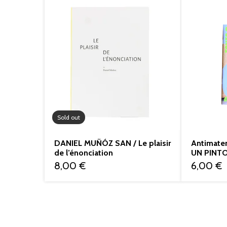
Sold out
DANIEL MUÑÓZ SAN / Le plaisir
Antimate
de l’énonciation
UN PINT
8,00
€
6,00
€