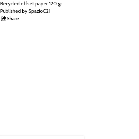
Recycled offset paper 120 gr
Published by SpazioC21
Share
this
product