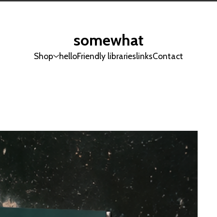
somewhat
Shop
hello
Friendly libraries
links
Contact