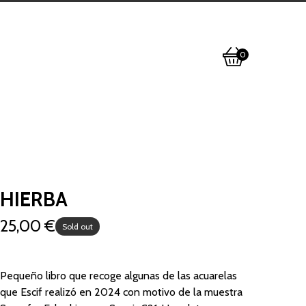
0
View
0
cart
items
HIERBA
25,00
€
Sold out
Pequeño libro que recoge algunas de las acuarelas
que Escif realizó en 2024 con motivo de la muestra